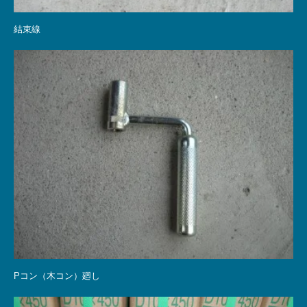
結束線
Pコン（木コン）廻し