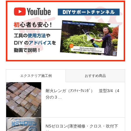
エクステリア施工例
おすすめ商品
耐火レンガ（ｱﾝﾃｨｰｸﾚﾝｶﾞ） 並型3/4（4
分の３…
NSゼロヨン(薄塗補修・クロス・吹付下